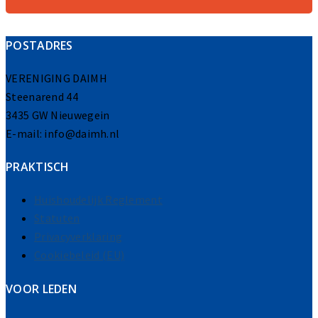
POSTADRES
VERENIGING DAIMH
Steenarend 44
3435 GW Nieuwegein
E-mail: info@daimh.nl
PRAKTISCH
Huishoudelijk Reglement
Statuten
Privacyverklaring
Cookiebeleid (EU)
VOOR LEDEN