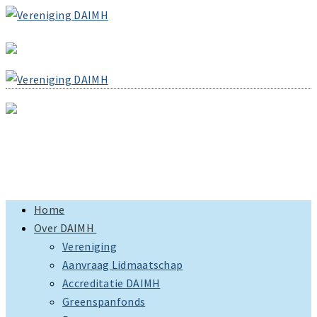
Ga
Menu
Sluiten
naar
de
inhoud
Home
Over DAIMH
Vereniging
Aanvraag Lidmaatschap
Accreditatie DAIMH
Greenspanfonds